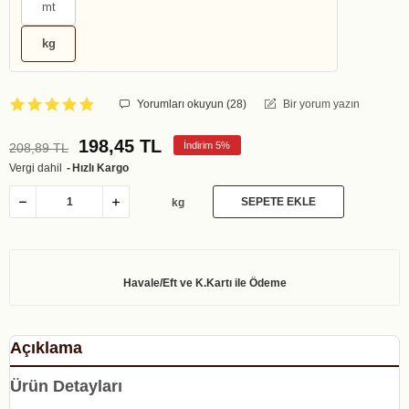
mt
kg
Yorumları okuyun (
28
)
Bir yorum yazın
198,45 TL
İndirim 5%
208,89 TL
Vergi dahil
Hızlı Kargo
SEPETE EKLE
kg
Açıklama
Ürün Detayları