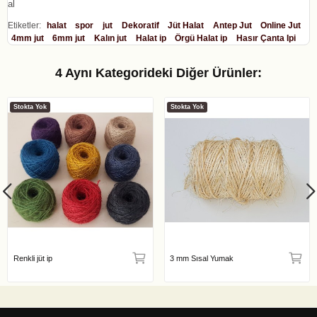
al
Etiketler:
halat
spor
jut
Dekoratif
Jüt Halat
Antep Jut
Online Jut
4mm jut
6mm jut
Kalın jut
Halat ip
Örgü Halat ip
Hasır Çanta Ipi
4 Aynı Kategorideki Diğer Ürünler:
Stokta Yok
Stokta Yok
Renkli jüt ip
3 mm Sısal Yumak