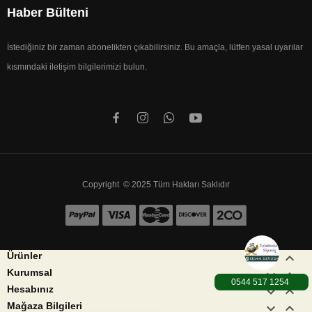
Haber Bülteni
İstediğiniz bir zaman abonelikten çıkabilirsiniz. Bu amaçla, lütfen yasal uyarılar
kısmındaki iletişim bilgilerimizi bulun.
Copyright © 2025 Tüm Hakları Saklıdır


Ürünler


Kurumsal
0544 517 1254
1000TL üzeri Karg


Hesabınız
keyboard_arrow_down
keyboard_arrow_up
Mağaza Bilgileri