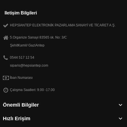
Iletişim Bilgileri
HEPSİANTEP ELEKTRONİK PAZARLAMA SANAYİ VE TİCARET A.Ş.
5.Organize Sanayi 83565 sk. No: 3/C
ŞehitKamil/ GaziAntep
0544 517 12 54
siparis@hepsiantep.com
İban Numarası
Çalışma Saatleri: 9.00 -17.00

Önemli Bilgiler

Hızlı Erişim