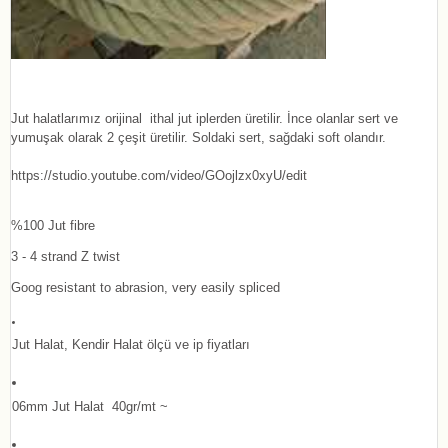
Jut halatlarımız orijinal ithal jut iplerden üretilir. İnce olanlar sert ve
yumuşak olarak 2 çeşit üretilir. Soldaki sert, sağdaki soft olandır.
https://studio.youtube.com/video/GOojlzx0xyU/edit
%100 Jut fibre
3 - 4 strand Z twist
Goog resistant to abrasion, very easily spliced
Jut Halat, Kendir Halat ölçü ve ip fiyatları
06mm Jut Halat 40gr/mt ~