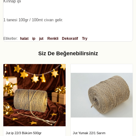
Kınnap ipi
1 tanesi 100gr / 100mt civarı gelir.
Etiketler:
halat
ip
jut
Renkli
Dekoratif
Try
Siz De Beğenebilirsiniz
Jut ip 22/3 Büküm 500gr
Jut Yumak 22/1 Sarım