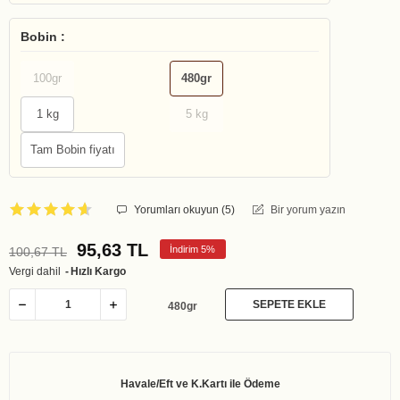
Bobin :
100gr
480gr
1 kg
5 kg
Tam Bobin fiyatı
Yorumları okuyun (
5
)
Bir yorum yazın
95,63 TL
İndirim 5%
100,67 TL
Vergi dahil
Hızlı Kargo
SEPETE EKLE
480gr