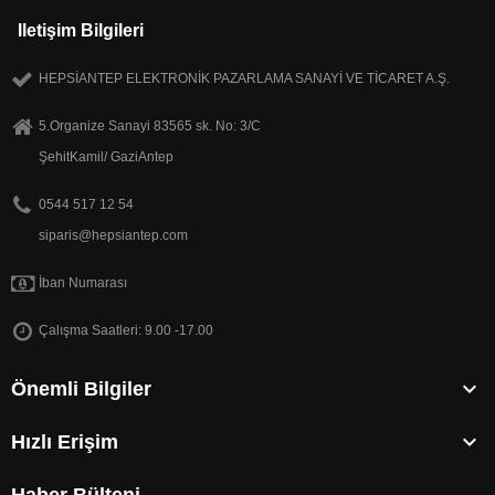
Iletişim Bilgileri
HEPSİANTEP ELEKTRONİK PAZARLAMA SANAYİ VE TİCARET A.Ş.
5.Organize Sanayi 83565 sk. No: 3/C
ŞehitKamil/ GaziAntep
0544 517 12 54
siparis@hepsiantep.com
İban Numarası
Çalışma Saatleri: 9.00 -17.00

Önemli Bilgiler

Hızlı Erişim
Haber Bülteni