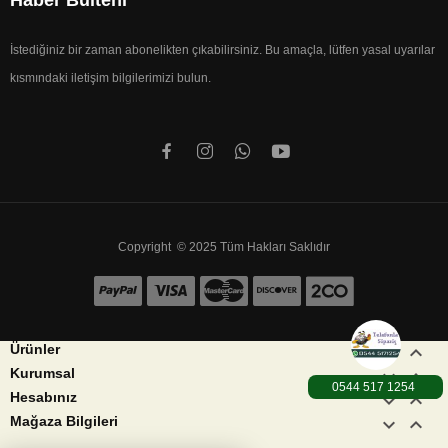
İstediğiniz bir zaman abonelikten çıkabilirsiniz. Bu amaçla, lütfen yasal uyarılar
kısmındaki iletişim bilgilerimizi bulun.
Copyright © 2025 Tüm Hakları Saklıdır


Ürünler


Kurumsal
0544 517 1254


Hesabınız
keyboard_arrow_down
keyboard_arrow_up
Mağaza Bilgileri