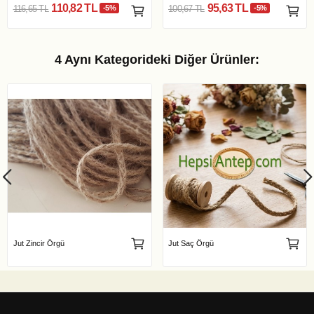
110,82 TL
95,63 TL
116,65 TL
-5%
100,67 TL
-5%
4 Aynı Kategorideki Diğer Ürünler:
Jut Zincir Örgü
Jut Saç Örgü