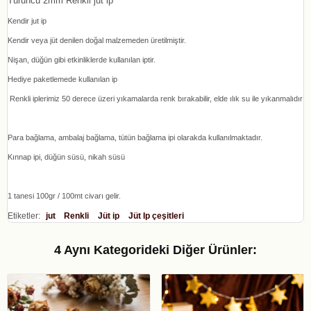
Turuncu 2mm Renkli jüt ip
Kendir jut ip
Kendir veya jüt denilen doğal malzemeden üretilmiştir.
Nişan, düğün gibi etkinliklerde kullanılan iptir.
Hediye paketlemede kullanılan ip
Renkli iplerimiz 50 derece üzeri yıkamalarda renk bırakabilir, elde ılık su ile yıkanmalıdır
Para bağlama, ambalaj bağlama, tütün bağlama ipi olarakda kullanılmaktadır.
Kınnap ipi, düğün süsü, nikah süsü
1 tanesi 100gr / 100mt civarı gelir.
Etiketler:
jut
Renkli
Jüt ip
Jüt Ip çeşitleri
4 Aynı Kategorideki Diğer Ürünler: