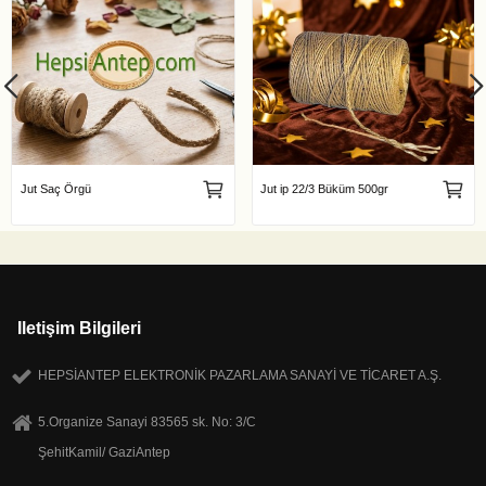
Jut Saç Örgü
Jut ip 22/3 Büküm 500gr
Iletişim Bilgileri
HEPSİANTEP ELEKTRONİK PAZARLAMA SANAYİ VE TİCARET A.Ş.
5.Organize Sanayi 83565 sk. No: 3/C
ŞehitKamil/ GaziAntep