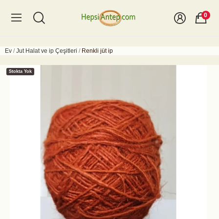
0
Ev
Jut Halat ve ip Çeşitleri
Renkli jüt ip
Stokta Yok