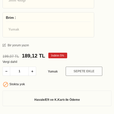
3mm 400gr
Brim :
Yumak
Bir yorum yazın
189,12 TL
İndirim 5%
199,07 TL
Vergi dahil
SEPETE EKLE
Yumak

Stokta yok