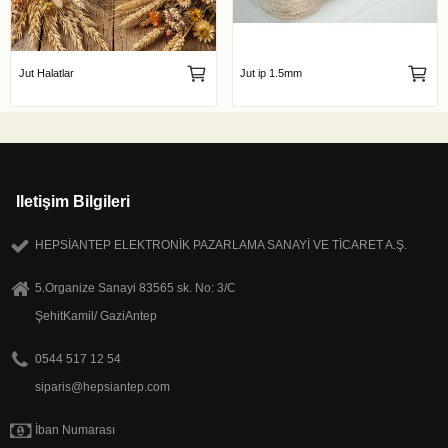
Jut Halatlar
Jut ip 1.5mm
Iletişim Bilgileri
HEPSİANTEP ELEKTRONİK PAZARLAMA SANAYİ VE TİCARET A.Ş.
5.Organize Sanayi 83565 sk. No: 3/C
ŞehitKamil/ GaziAntep
0544 517 12 54
siparis@hepsiantep.com
İban Numarası