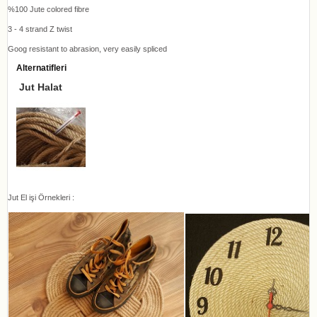
%100 Jute colored fibre
3 - 4 strand Z twist
Goog resistant to abrasion, very easily spliced
Alternatifleri
Jut Halat
Jut El işi Örnekleri :