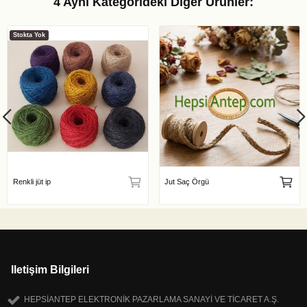
4 Aynı Kategorideki Diğer Ürünler:
Stokta Yok
Renkli jüt ip
Jut Saç Örgü
Iletişim Bilgileri
HEPSİANTEP ELEKTRONİK PAZARLAMA SANAYİ VE TİCARET A.Ş.