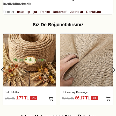
üretilebilmektedir...
Etiketler:
halat
ip
jut
Renkli
Dekoratif
Jüt Halat
Renkli Jüt
Siz De Beğenebilirsiniz
Jut Halatlar
Jut kumaş Kanaviçe
1,77 TL
86,17 TL
1,87 TL
-5%
90,71 TL
-5%