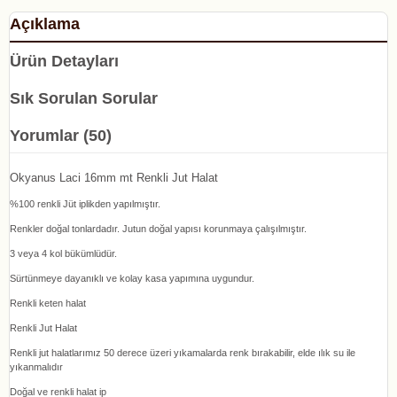
Açıklama
Ürün Detayları
Sık Sorulan Sorular
Yorumlar (50)
Okyanus Laci 16mm mt Renkli Jut Halat
%100 renkli Jüt iplikden yapılmıştır.
Renkler doğal tonlardadır. Jutun doğal yapısı korunmaya çalışılmıştır.
3 veya 4 kol bükümlüdür.
Sürtünmeye dayanıklı ve kolay kasa yapımına uygundur.
Renkli keten halat
Renkli Jut Halat
Renkli jut halatlarımız 50 derece üzeri yıkamalarda renk bırakabilir, elde ılık su ile
yıkanmalıdır
Doğal ve renkli halat ip