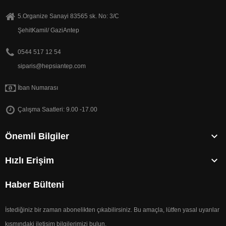
5.Organize Sanayi 83565 sk. No: 3/C
ŞehitKamil/ GaziAntep
0544 517 12 54
siparis@hepsiantep.com
İban Numarası
Çalışma Saatleri: 9.00 -17.00

Önemli Bilgiler

Hızlı Erişim
Haber Bülteni
İstediğiniz bir zaman abonelikten çıkabilirsiniz. Bu amaçla, lütfen yasal uyarılar
kısmındaki iletişim bilgilerimizi bulun.