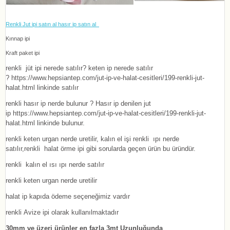
Renkli Jut ipi satın al
hasır ip satın al
Kınnap ipi
Kraft paket ipi
renkli
jüt ipi nerede satılır? keten ip nerede satılır
? https://www.hepsiantep.com/jut-ip-ve-halat-cesitleri/199-renkli-jut-
halat.html linkinde satılır
renkli
hasır ip nerde bulunur ? Hasır ip denilen jut
ip https://www.hepsiantep.com/jut-ip-ve-halat-cesitleri/199-renkli-jut-
halat.html linkinde bulunur.
renkli
keten urgan nerde uretilir,
kalın el işi
renkli
ıpı nerde
satılır,
renkli
halat örme ipi gibi sorularda geçen ürün bu üründür.
renkli
kalın el ısı ıpı nerde satılır
renkli
keten urgan nerde uretilir
halat ip kapıda ödeme seçeneğimiz vardır
renkli
Avize ipi olarak kullanılmaktadır
30mm ve üzeri ürünler en fazla 3mt Uzunluğunda