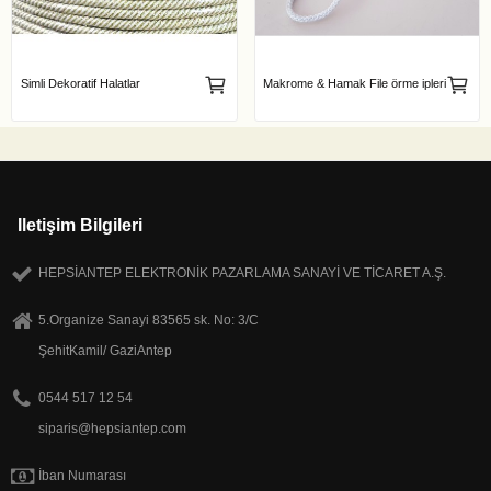
Simli Dekoratif Halatlar
Makrome & Hamak File örme ipleri
Iletişim Bilgileri
HEPSİANTEP ELEKTRONİK PAZARLAMA SANAYİ VE TİCARET A.Ş.
5.Organize Sanayi 83565 sk. No: 3/C
ŞehitKamil/ GaziAntep
0544 517 12 54
siparis@hepsiantep.com
İban Numarası