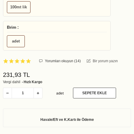
100mt lik
Brim :
adet
Yorumları okuyun (
14
)
Bir yorum yazın
231,93 TL
Vergi dahil
Hızlı Kargo
SEPETE EKLE
adet