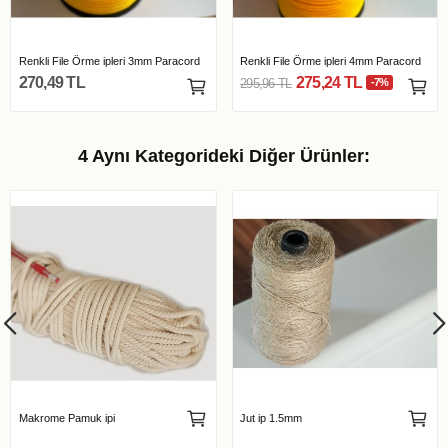
Renkli File Örme ipleri 3mm Paracord
Renkli File Örme ipleri 4mm Paracord
270,49 TL
275,24 TL
295,96 TL
-7%
4 Aynı Kategorideki Diğer Ürünler:
Makrome Pamuk ipi
Jut ip 1.5mm