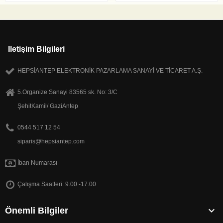
Iletişim Bilgileri
HEPSİANTEP ELEKTRONİK PAZARLAMA SANAYİ VE TİCARET A.Ş.
5.Organize Sanayi 83565 sk. No: 3/C
ŞehitKamil/ GaziAntep
0544 517 12 54
siparis@hepsiantep.com
İban Numarası
Çalışma Saatleri: 9.00 -17.00

Önemli Bilgiler