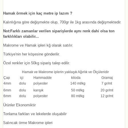
Hamak örmek için kaç metre ip lazım
?
Kalınlığına göre değişmekte olup, 700gr ile 1kg arasında değişmektedir.
Not:Farklı zamanlar verilen siparişlerde aynı renk dahi olsa ton
farklılıkları olabilir...
Makrome ve Hamak ipleri kğ olarak satılır.
Türkiye'nin her köşesine gönderilir.
Özel renkler için 50kg sipariş talep edilir.
Hamak ve Makrome iplerin yaklaşık Ağırlık ve Ölçüleridir
Çap
içi
Hammadde
kiloda
Gramaj
4mm
dolu
polyester
140 mt/kg
7 gr/mt
6mm
dolu
karışık
50 mt/kg
20 gr/mt
6mm
dolu
polyester
80 mt/kg
12 gr/mt
Ürünler Ekonomiktir
Tonlama farkları ve lekelerde oluşabilir
Salıncak örme Makrome ipleri