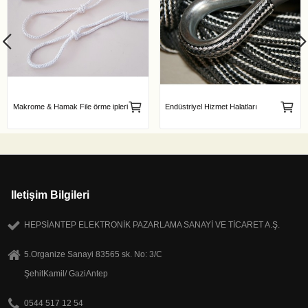
Makrome & Hamak File örme ipleri
Endüstriyel Hizmet Halatları
Iletişim Bilgileri
HEPSİANTEP ELEKTRONİK PAZARLAMA SANAYİ VE TİCARET A.Ş.
5.Organize Sanayi 83565 sk. No: 3/C
ŞehitKamil/ GaziAntep
0544 517 12 54