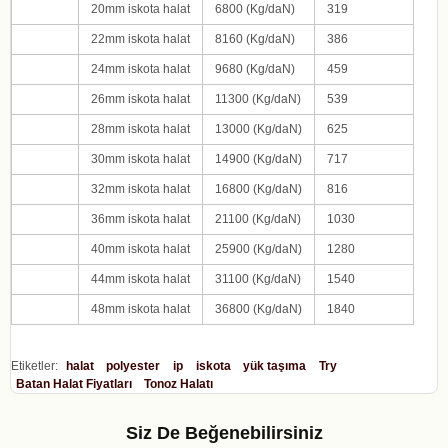
20
mm iskota halat
6800
(Kg/daN)
319
22
mm iskota halat
8160
(Kg/daN)
386
24
mm iskota halat
9680
(Kg/daN)
459
26
mm iskota halat
11300
(Kg/daN)
539
28
mm iskota halat
13000
(Kg/daN)
625
30
mm iskota halat
14900
(Kg/daN)
717
32
mm iskota halat
16800
(Kg/daN)
816
36
mm iskota halat
21100
(Kg/daN)
1030
40
mm iskota halat
25900
(Kg/daN)
1280
44
mm iskota halat
31100
(Kg/daN)
1540
48
mm iskota halat
36800
(Kg/daN)
1840
Etiketler:
halat
polyester
ip
iskota
yük taşıma
Try
Batan Halat Fiyatları
Tonoz Halatı
Siz De Beğenebilirsiniz