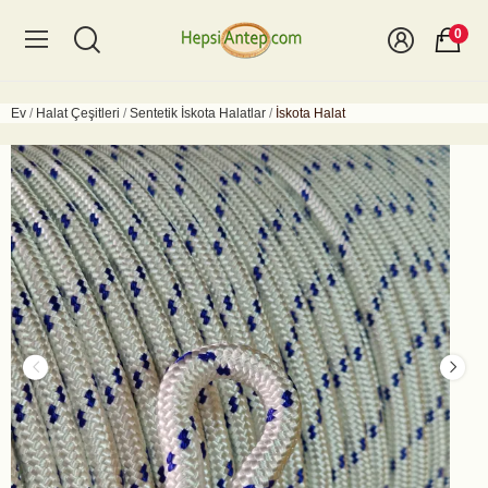
0
Ev
Halat Çeşitleri
Sentetik İskota Halatlar
İskota Halat