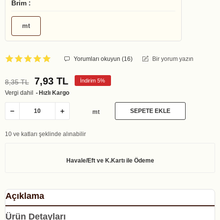
Brim :
mt
Yorumları okuyun (
16
)
Bir yorum yazın
7,93 TL
İndirim 5%
8,35 TL
Vergi dahil
Hızlı Kargo
SEPETE EKLE
mt
10 ve katları şeklinde alınabilir
Açıklama
Ürün Detayları