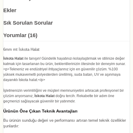
Ekler
Sık Sorulan Sorular
Yorumlar (16)
6mm mt İskota Halat
İskota Halat
ile tanışın! Gündelik hayatınızı kolaylaştırmak ve stilinize değer
katmak için tasarlanan bu ürün, beklentilerinizin ötesinde bir deneyim sunar.
<p>Tekneniz ve endüstriyel ihtiyaçlarınız için en güvenilir çözüm. %100
yüksek mukavemetli polyesterden üretilmiş, suda batan, UV ve aşınmaya
dayanıklı İskota halat.</p>
İşletmenizin verimliliğini ve müşteri memnuniyetini artıracak profesyonel bir
çözüm arıyorsanız,
İskota Halat
doğru tercih. Rekabette bir adım öne
geçmenizi sağlayacak güvenilir bir yatırımdır.
Ürünün Öne Çıkan Teknik Avantajları
Bu ürünün sunduğu değeri ve performansı artıran temel teknik özellikler
şunlardır: