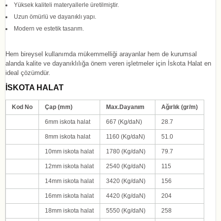
Yüksek kaliteli materyallerle üretilmiştir.
Uzun ömürlü ve dayanıklı yapı.
Modern ve estetik tasarım.
Hem bireysel kullanımda mükemmelliği arayanlar hem de kurumsal
alanda kalite ve dayanıklılığa önem veren işletmeler için İskota Halat en
ideal çözümdür.
İSKOTA HALAT
Kod No
Çap (mm)
Max.Dayanım
Ağırlık (gr/m)
6mm iskota halat
667
(Kg/daN)
28.7
8
mm iskota halat
1160
(Kg/daN)
51.0
10
mm iskota halat
1780
(Kg/daN)
79.7
12
mm iskota halat
2540
(Kg/daN)
115
14
mm iskota halat
3420
(Kg/daN)
156
16
mm iskota halat
4420
(Kg/daN)
204
18
mm iskota halat
5550
(Kg/daN)
258