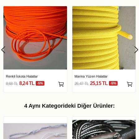
Renkli İskota Halatlar
Marina Yüzen Halatlar
8,24 TL
25,15 TL
8,68 TL
-5%
26,47 TL
-5%
4 Aynı Kategorideki Diğer Ürünler: