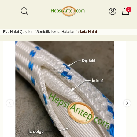
0
Ev
Halat Çeşitleri
Sentetik İskota Halatlar
İskota Halat