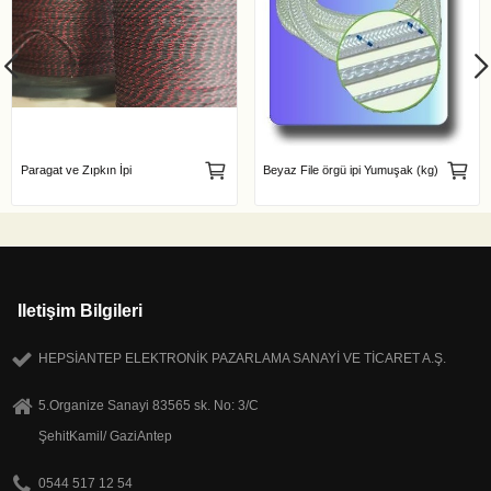
Paragat ve Zıpkın İpi
Beyaz File örgü ipi Yumuşak (kg)
Iletişim Bilgileri
HEPSİANTEP ELEKTRONİK PAZARLAMA SANAYİ VE TİCARET A.Ş.
5.Organize Sanayi 83565 sk. No: 3/C
ŞehitKamil/ GaziAntep
0544 517 12 54