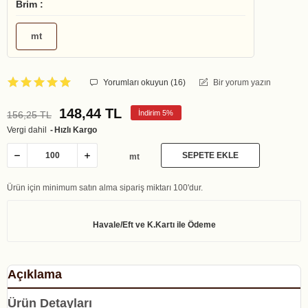
Brim :
mt
Yorumları okuyun (
16
)
Bir yorum yazın
148,44 TL
İndirim 5%
156,25 TL
Vergi dahil
Hızlı Kargo
SEPETE EKLE
mt
Ürün için minimum satın alma sipariş miktarı 100'dur.
Açıklama
Ürün Detayları