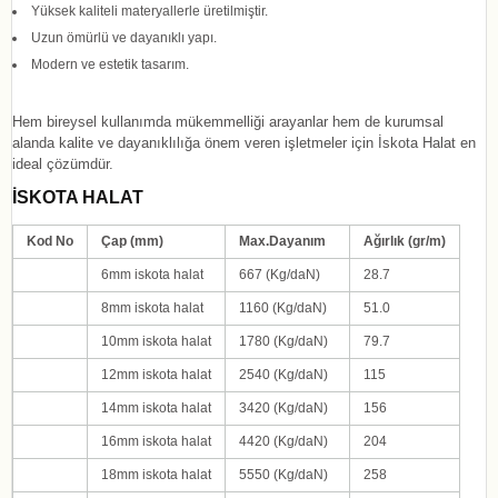
Yüksek kaliteli materyallerle üretilmiştir.
Uzun ömürlü ve dayanıklı yapı.
Modern ve estetik tasarım.
Hem bireysel kullanımda mükemmelliği arayanlar hem de kurumsal
alanda kalite ve dayanıklılığa önem veren işletmeler için İskota Halat en
ideal çözümdür.
İSKOTA HALAT
Kod No
Çap (mm)
Max.Dayanım
Ağırlık (gr/m)
6mm iskota halat
667
(Kg/daN)
28.7
8
mm iskota halat
1160
(Kg/daN)
51.0
10
mm iskota halat
1780
(Kg/daN)
79.7
12
mm iskota halat
2540
(Kg/daN)
115
14
mm iskota halat
3420
(Kg/daN)
156
16
mm iskota halat
4420
(Kg/daN)
204
18
mm iskota halat
5550
(Kg/daN)
258