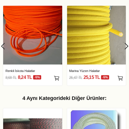
Renkli İskota Halatlar
Marina Yüzen Halatlar
8,24 TL
25,15 TL
8,68 TL
-5%
26,47 TL
-5%
4 Aynı Kategorideki Diğer Ürünler: