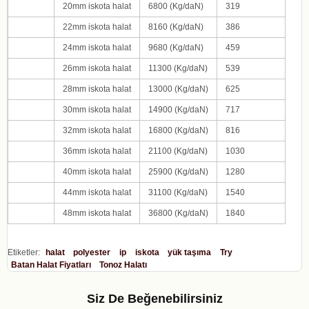
20
mm iskota halat
6800
(Kg/daN)
319
22
mm iskota halat
8160
(Kg/daN)
386
24
mm iskota halat
9680
(Kg/daN)
459
26
mm iskota halat
11300
(Kg/daN)
539
28
mm iskota halat
13000
(Kg/daN)
625
30
mm iskota halat
14900
(Kg/daN)
717
32
mm iskota halat
16800
(Kg/daN)
816
36
mm iskota halat
21100
(Kg/daN)
1030
40
mm iskota halat
25900
(Kg/daN)
1280
44
mm iskota halat
31100
(Kg/daN)
1540
48
mm iskota halat
36800
(Kg/daN)
1840
Etiketler:
halat
polyester
ip
iskota
yük taşıma
Try
Batan Halat Fiyatları
Tonoz Halatı
Siz De Beğenebilirsiniz