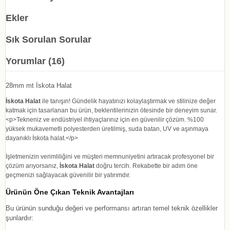
Ekler
Sık Sorulan Sorular
Yorumlar (16)
28mm mt İskota Halat
İskota Halat
ile tanışın! Gündelik hayatınızı kolaylaştırmak ve stilinize değer
katmak için tasarlanan bu ürün, beklentilerinizin ötesinde bir deneyim sunar.
<p>Tekneniz ve endüstriyel ihtiyaçlarınız için en güvenilir çözüm. %100
yüksek mukavemetli polyesterden üretilmiş, suda batan, UV ve aşınmaya
dayanıklı İskota halat.</p>
İşletmenizin verimliliğini ve müşteri memnuniyetini artıracak profesyonel bir
çözüm arıyorsanız,
İskota Halat
doğru tercih. Rekabette bir adım öne
geçmenizi sağlayacak güvenilir bir yatırımdır.
Ürünün Öne Çıkan Teknik Avantajları
Bu ürünün sunduğu değeri ve performansı artıran temel teknik özellikler
şunlardır: