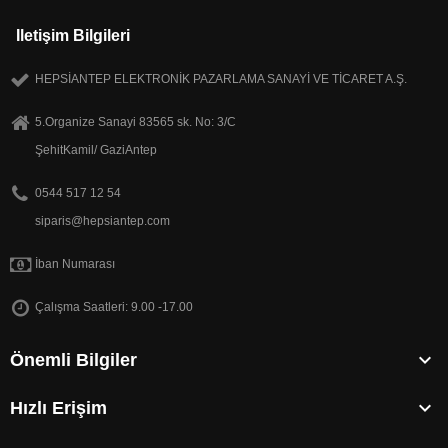
Iletişim Bilgileri
HEPSİANTEP ELEKTRONİK PAZARLAMA SANAYİ VE TİCARET A.Ş.
5.Organize Sanayi 83565 sk. No: 3/C
ŞehitKamil/ GaziAntep
0544 517 12 54
siparis@hepsiantep.com
İban Numarası
Çalışma Saatleri: 9.00 -17.00

Önemli Bilgiler

Hızlı Erişim