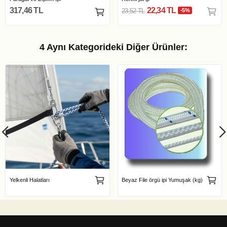
317,46 TL
22,34 TL
23,52 TL
-5%
4 Aynı Kategorideki Diğer Ürünler:
Yelkenli Halatları
Beyaz File örgü ipi Yumuşak (kg)