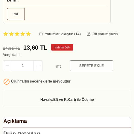
Brim :
mt
Yorumları okuyun (
14
)
Bir yorum yazın
13,60 TL
İndirim 5%
14,31 TL
Vergi dahil
SEPETE EKLE
mt

Ürün farklı seçeneklerle mevcuttur
Açıklama
Ürün Detayları