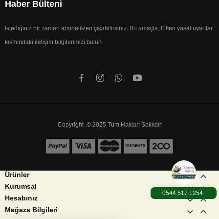
Haber Bülteni
İstediğiniz bir zaman abonelikten çıkabilirsiniz. Bu amaçla, lütfen yasal uyarılar
kısmındaki iletişim bilgilerimizi bulun.
Copyright © 2025 Tüm Hakları Saklıdır


Ürünler


Kurumsal
0544 517 1254


Hesabınız
keyboard_arrow_down
keyboard_arrow_up
Mağaza Bilgileri