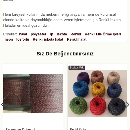
Hem bireysel kullanımda mükemmelliği arayanlar hem de kurumsal
alanda kalite ve dayanıklılığa önem veren işletmeler için Renkli İskota
Halatlar en ideal çözümdür.
Etiketler:
halat
polyester
ip
iskota
Renkli
Renkli File Örme ipleri
neon
fosforlu
Renkli iskota halat
Renkli halat
Siz De Beğenebilirsiniz
Stokta Yok
Paragat ve Zıpkın İpi
Renkli jüt ip