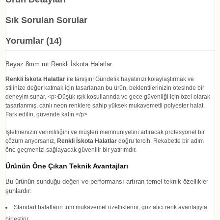
Sık Sorulan Sorular
Yorumlar (14)
Beyaz 8mm mt Renkli İskota Halatlar
Renkli İskota Halatlar
ile tanışın! Gündelik hayatınızı kolaylaştırmak ve
stilinize değer katmak için tasarlanan bu ürün, beklentilerinizin ötesinde bir
deneyim sunar. <p>Düşük ışık koşullarında ve gece güvenliği için özel olarak
tasarlanmış, canlı neon renklere sahip yüksek mukavemetli polyester halat.
Fark edilin, güvende kalın.</p>
İşletmenizin verimliliğini ve müşteri memnuniyetini artıracak profesyonel bir
çözüm arıyorsanız,
Renkli İskota Halatlar
doğru tercih. Rekabette bir adım
öne geçmenizi sağlayacak güvenilir bir yatırımdır.
Ürünün Öne Çıkan Teknik Avantajları
Bu ürünün sunduğu değeri ve performansı artıran temel teknik özellikler
şunlardır:
Standart halatların tüm mukavemet özelliklerini, göz alıcı renk avantajıyla
birleştirir