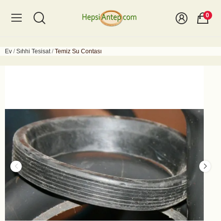
0
Ev
Sıhhi Tesisat
Temiz Su Contası