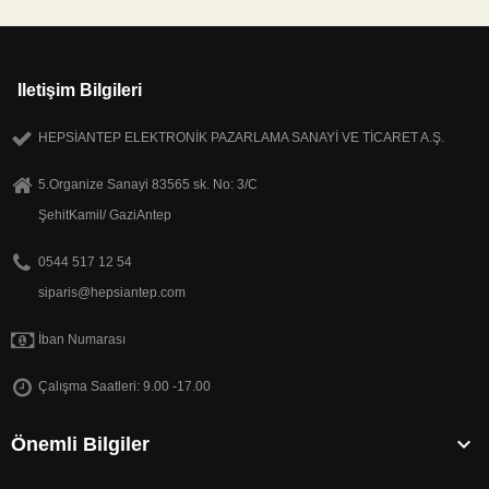
Iletişim Bilgileri
HEPSİANTEP ELEKTRONİK PAZARLAMA SANAYİ VE TİCARET A.Ş.
5.Organize Sanayi 83565 sk. No: 3/C
ŞehitKamil/ GaziAntep
0544 517 12 54
siparis@hepsiantep.com
İban Numarası
Çalışma Saatleri: 9.00 -17.00

Önemli Bilgiler