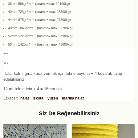
36mm 586gr/mt ~ (taşıma=max 19100kg)
40mm 723gr/mt ~ (taşıma= max 23300kg)
44mm 875gr/mt ~ (taşıma= max 27800kg)
48mm 1040gr/mt ~ (taşıma= max 32700kg)
52mm 1220gr/mt ~ (taşıma= max 37900kg)
56mm 1420gr/mt ~ (taşıma= max 43600kg)
***
***
Halat kalınlığına karar vermek için tekne boyuna + 4 koyarak talep
edebilirsiniz.
12 mt tekne için + 4 = 16mm gibi
Etiketler:
halat
iskota
yüzen
marina halat
Siz De Beğenebilirsiniz