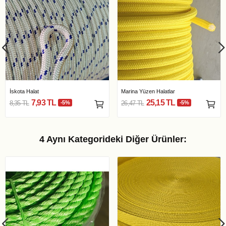
İskota Halat
Marina Yüzen Halatlar
7,93 TL
25,15 TL
8,35 TL
-5%
26,47 TL
-5%
4 Aynı Kategorideki Diğer Ürünler: