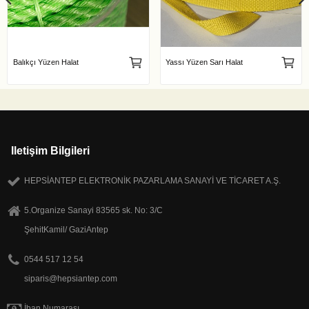
Balıkçı Yüzen Halat
Yassı Yüzen Sarı Halat
Iletişim Bilgileri
HEPSİANTEP ELEKTRONİK PAZARLAMA SANAYİ VE TİCARET A.Ş.
5.Organize Sanayi 83565 sk. No: 3/C
ŞehitKamil/ GaziAntep
0544 517 12 54
siparis@hepsiantep.com
İban Numarası