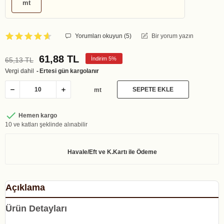
mt
Yorumları okuyun (
5
)
Bir yorum yazın
61,88 TL
İndirim 5%
65,13 TL
Vergi dahil
Ertesi gün kargolanır
SEPETE EKLE
mt

Hemen kargo
10 ve katları şeklinde alınabilir
Açıklama
Ürün Detayları