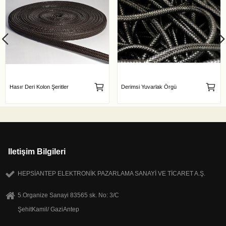
Hasır Deri Kolon Şeritler
Derimsi Yuvarlak Örgü
Iletişim Bilgileri
HEPSİANTEP ELEKTRONİK PAZARLAMA SANAYİ VE TİCARET A.Ş.
5.Organize Sanayi 83565 sk. No: 3/C
ŞehitKamil/ GaziAntep