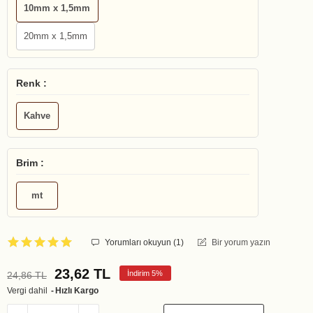
10mm x 1,5mm
20mm x 1,5mm
Renk :
Kahve
Brim :
mt
Yorumları okuyun (
1
)
Bir yorum yazın
23,62 TL
İndirim 5%
24,86 TL
Vergi dahil
Hızlı Kargo