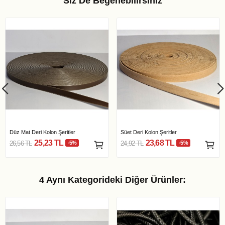
Siz De Beğenebilirsiniz
Düz Mat Deri Kolon Şeritler
Süet Deri Kolon Şeritler
25,23 TL
23,68 TL
26,56 TL
-5%
24,92 TL
-5%
4 Aynı Kategorideki Diğer Ürünler: