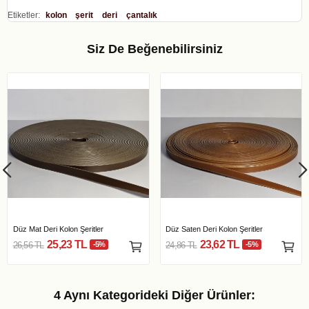
Etiketler:
kolon
şerit
deri
çantalık
Siz De Beğenebilirsiniz
Düz Mat Deri Kolon Şeritler
Düz Saten Deri Kolon Şeritler
25,23 TL
23,62 TL
26,56 TL
-5%
24,86 TL
-5%
4 Aynı Kategorideki Diğer Ürünler: