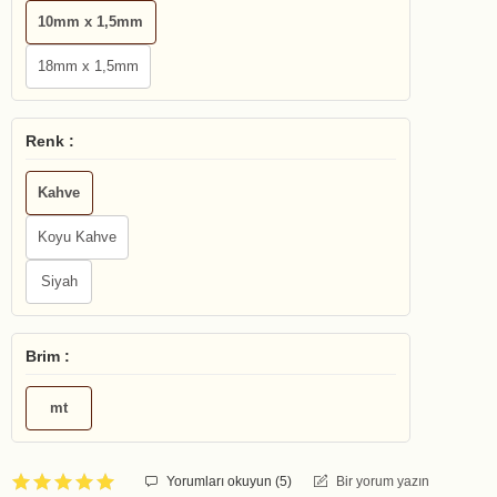
10mm x 1,5mm
18mm x 1,5mm
Renk :
Kahve
Koyu Kahve
Siyah
Brim :
mt
Yorumları okuyun (
5
)
Bir yorum yazın