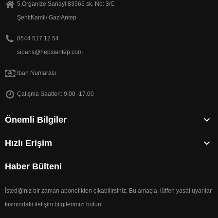
5.Organize Sanayi 83565 sk. No: 3/C
ŞehitKamil/ GaziAntep
0544 517 12 54
siparis@hepsiantep.com
İban Numarası
Çalışma Saatleri: 9.00 -17.00

Önemli Bilgiler

Hızlı Erişim
Haber Bülteni
İstediğiniz bir zaman abonelikten çıkabilirsiniz. Bu amaçla, lütfen yasal uyarılar
kısmındaki iletişim bilgilerimizi bulun.