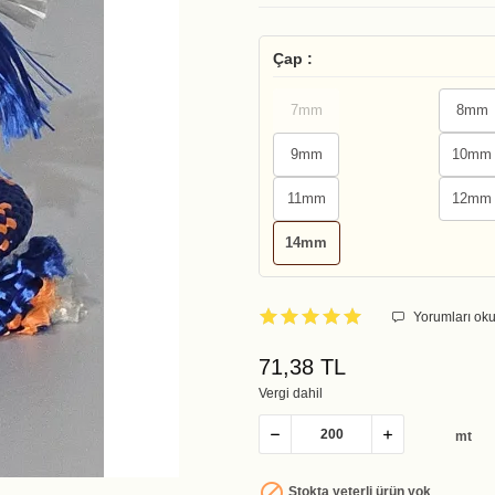
Çap :
7mm
8mm
9mm
10mm
11mm
12mm
14mm
Yorumları oku
71,38 TL
Vergi dahil
mt

Stokta yeterli ürün yok