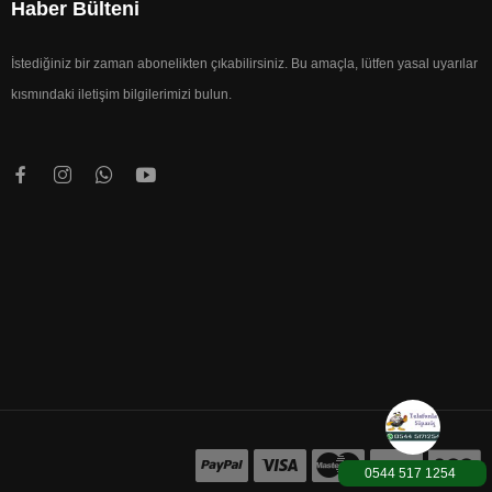
Haber Bülteni
İstediğiniz bir zaman abonelikten çıkabilirsiniz. Bu amaçla, lütfen yasal uyarılar
kısmındaki iletişim bilgilerimizi bulun.
0544 517 1254
1000TL üzeri Karg