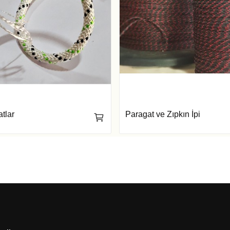
tlar
Paragat ve Zıpkın İpi