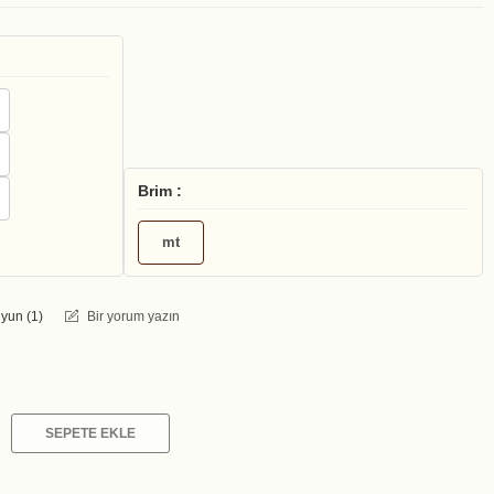
Brim :
mt
yun (
1
)
Bir yorum yazın
SEPETE EKLE