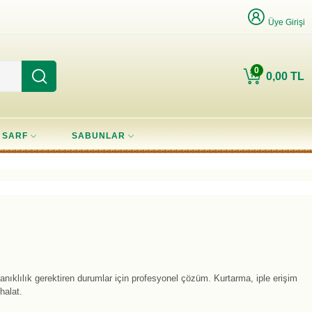
Üye Girişi
0
0,00 TL
SARF
SABUNLAR
ılık gerektiren durumlar için profesyonel çözüm. Kurtarma, iple erişim
halat.