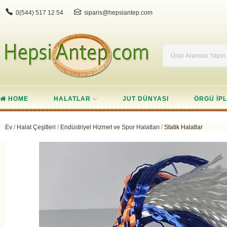
0(544) 517 12 54
siparis@hepsiantep.com
HOME
HALATLAR
JUT DÜNYASI
ÖRGÜ IPL
Ev
Halat Çeşitleri
Endüstriyel Hizmet ve Spor Halatları
Statik Halatlar