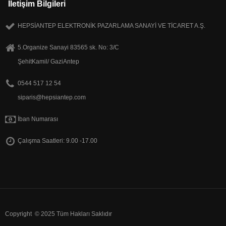
Iletişim Bilgileri
HEPSİANTEP ELEKTRONİK PAZARLAMA SANAYİ VE TİCARET A.Ş.
5.Organize Sanayi 83565 sk. No: 3/C
ŞehitKamil/ GaziAntep
0544 517 12 54
siparis@hepsiantep.com
İban Numarası
Çalışma Saatleri: 9.00 -17.00
Copyright © 2025 Tüm Hakları Saklıdır