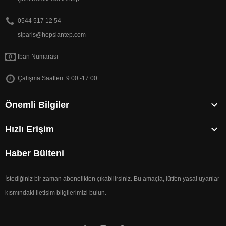
0544 517 12 54
siparis@hepsiantep.com
İban Numarası
Çalışma Saatleri: 9.00 -17.00

Önemli Bilgiler

Hızlı Erişim
Haber Bülteni
İstediğiniz bir zaman abonelikten çıkabilirsiniz. Bu amaçla, lütfen yasal uyarılar
kısmındaki iletişim bilgilerimizi bulun.