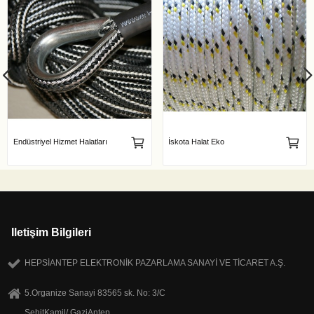
Endüstriyel Hizmet Halatları
İskota Halat Eko
Iletişim Bilgileri
HEPSİANTEP ELEKTRONİK PAZARLAMA SANAYİ VE TİCARET A.Ş.
5.Organize Sanayi 83565 sk. No: 3/C
ŞehitKamil/ GaziAntep