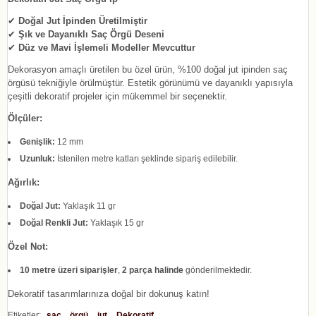
✔
Doğal Jut İpinden Üretilmiştir
✔
Şık ve Dayanıklı Saç Örgü Deseni
✔
Düz ve Mavi İşlemeli Modeller Mevcuttur
Dekorasyon amaçlı üretilen bu özel ürün, %100 doğal jut ipinden saç
örgüsü tekniğiyle örülmüştür. Estetik görünümü ve dayanıklı yapısıyla
çeşitli dekoratif projeler için mükemmel bir seçenektir.
Ölçüler:
Genişlik:
12 mm
Uzunluk:
İstenilen metre katları şeklinde sipariş edilebilir.
Ağırlık:
Doğal Jut:
Yaklaşık 11 gr
Doğal Renkli Jut:
Yaklaşık 15 gr
Özel Not:
10 metre üzeri siparişler
,
2 parça halinde
gönderilmektedir.
Dekoratif tasarımlarınıza doğal bir dokunuş katın!
Etiketler:
saç
örgü
jut
Dekoratif