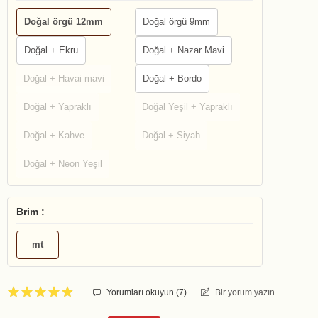
Doğal örgü 12mm
Doğal örgü 9mm
Doğal + Ekru
Doğal + Nazar Mavi
Doğal + Havai mavi
Doğal + Bordo
Doğal + Yapraklı
Doğal Yeşil + Yapraklı
Doğal + Kahve
Doğal + Siyah
Doğal + Neon Yeşil
Brim :
mt
Yorumları okuyun (
7
)
Bir yorum yazın