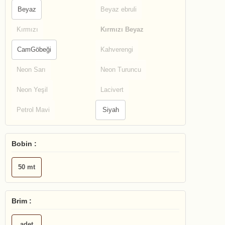
Beyaz
Beyaz ebruli
Kırmızı
Kırmızı Beyaz
CamGöbeği
Kahverengi
Neon Sarı
Neon Turuncu
Neon Yeşil
Lacivert
Petrol Mavi
Siyah
Bobin :
50 mt
Brim :
adet