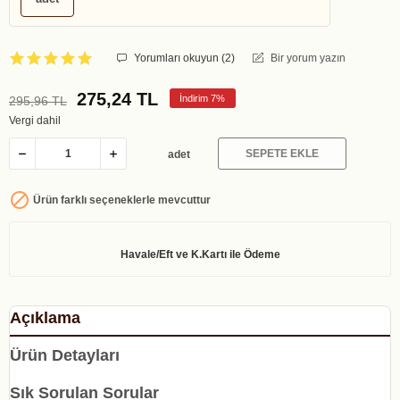
Yorumları okuyun (
2
)
Bir yorum yazın
275,24 TL
İndirim 7%
295,96 TL
Vergi dahil
SEPETE EKLE
adet

Ürün farklı seçeneklerle mevcuttur
Açıklama
Ürün Detayları
Sık Sorulan Sorular