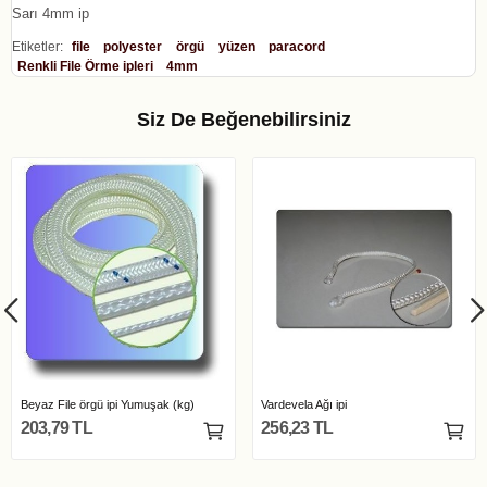
Sarı 4mm ip
Etiketler:
file
polyester
örgü
yüzen
paracord
Renkli File Örme ipleri
4mm
Siz De Beğenebilirsiniz
Beyaz File örgü ipi Yumuşak (kg)
Vardevela Ağı ipi
203,79 TL
256,23 TL