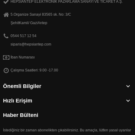
HEPSİANTEP ELEKTRONİK PAZARLAMA SANAYİ VE TİCARET A.Ş.
5.Organize Sanayi 83565 sk. No: 3/C
ŞehitKamil/ GaziAntep
0544 517 12 54
siparis@hepsiantep.com
İban Numarası
Çalışma Saatleri: 9.00 -17.00

Önemli Bilgiler

Hızlı Erişim
Haber Bülteni
İstediğiniz bir zaman abonelikten çıkabilirsiniz. Bu amaçla, lütfen yasal uyarılar