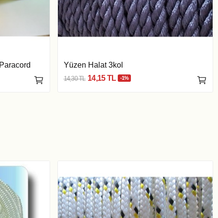
 Paracord
Yüzen Halat 3kol
14,15 TL
14,30 TL
-1%