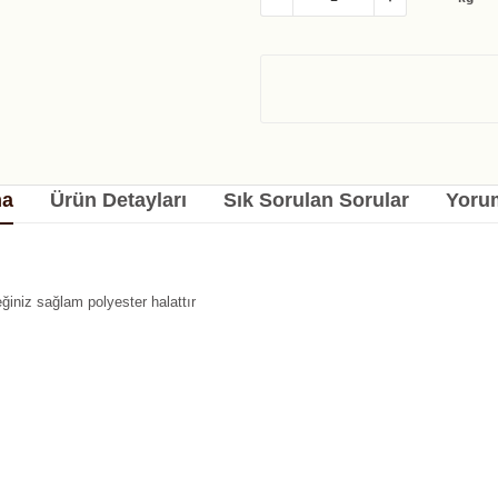
ma
Ürün Detayları
Sık Sorulan Sorular
Yorum
ğiniz sağlam polyester halattır