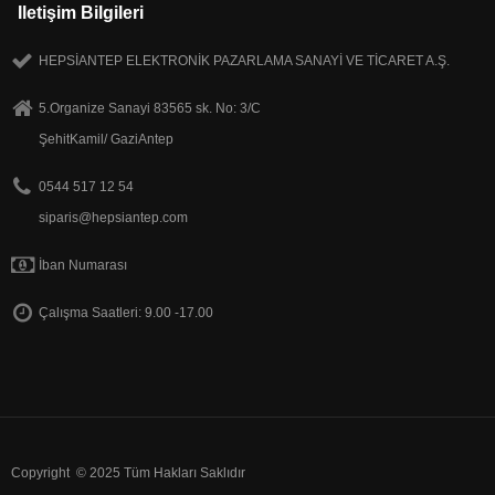
Iletişim Bilgileri
HEPSİANTEP ELEKTRONİK PAZARLAMA SANAYİ VE TİCARET A.Ş.
5.Organize Sanayi 83565 sk. No: 3/C
ŞehitKamil/ GaziAntep
0544 517 12 54
siparis@hepsiantep.com
İban Numarası
Çalışma Saatleri: 9.00 -17.00
Copyright © 2025 Tüm Hakları Saklıdır