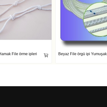
amak File örme ipleri
Beyaz File örgü ipi Yumuşak