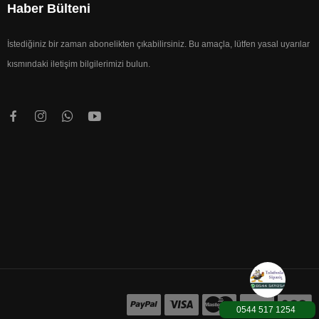
Haber Bülteni
İstediğiniz bir zaman abonelikten çıkabilirsiniz. Bu amaçla, lütfen yasal uyarılar
kısmındaki iletişim bilgilerimizi bulun.
1000TL üzeri Karg