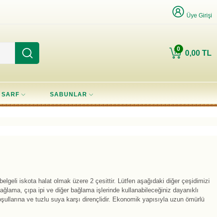
Üye Girişi
0
0,00 TL
SARF
SABUNLAR
elgeli iskota halat olmak üzere 2 çesittir. Lütfen aşağıdaki diğer çeşidimizi
bağlama, çıpa ipi ve diğer bağlama işlerinde kullanabileceğiniz dayanıklı
şullarına ve tuzlu suya karşı dirençlidir. Ekonomik yapısıyla uzun ömürlü