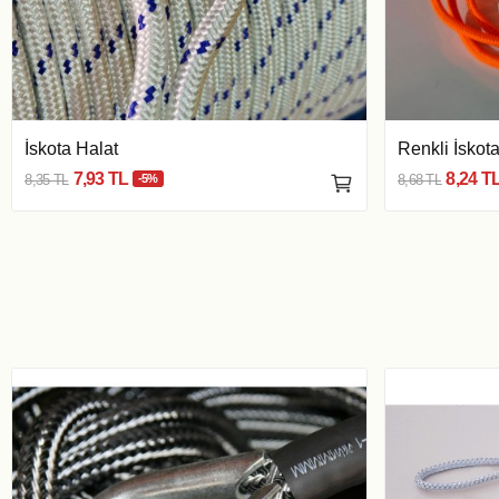
İskota Halat
Renkli İskota
7,93 TL
8,24 T
8,35 TL
-5%
8,68 TL