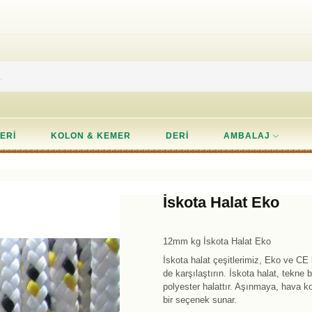
ERI
KOLON & KEMER
DERI
AMBALAJ
İskota Halat Eko
12mm kg İskota Halat Eko
İskota halat çeşitlerimiz, Eko ve CE b
de karşılaştırın. İskota halat, tekne 
polyester halattır. Aşınmaya, hava ko
bir seçenek sunar.