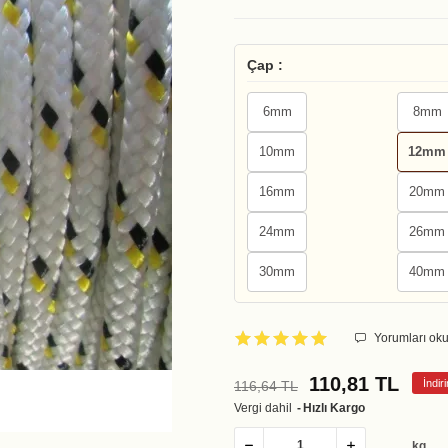
Çap :
6mm
8mm
10mm
12mm
16mm
20mm
24mm
26mm
30mm
40mm
Yorumları oku
110,81 TL
İndi
116,64 TL
Vergi dahil
Hızlı Kargo
kg