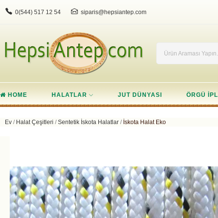
0(544) 517 12 54
siparis@hepsiantep.com
HOME
HALATLAR
JUT DÜNYASI
ÖRGÜ IPL
Ev
Halat Çeşitleri
Sentetik İskota Halatlar
İskota Halat Eko