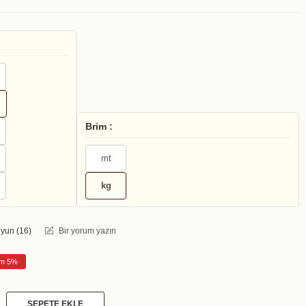
Brim :
mt
kg
yun (
16
)
Bir yorum yazın
rim 5%
SEPETE EKLE