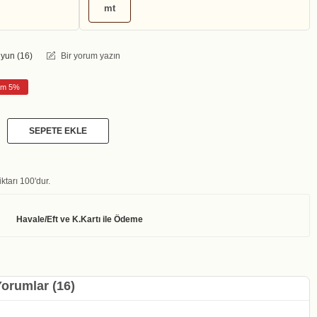
mt
yun (
16
)
Bir yorum yazın
rim 5%
SEPETE EKLE
ktarı 100'dur.
orumlar (16)