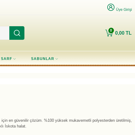
Üye Girişi
0
0,00 TL
SARF
SABUNLAR
ız için en güvenilir çözüm. %100 yüksek mukavemetli polyesterden üretilmiş,
ı İskota halat.