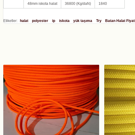
48
mm iskota halat
36800
(Kg/daN)
1840
Etiketler:
halat
polyester
ip
iskota
yük taşıma
Try
Batan Halat Fiyat