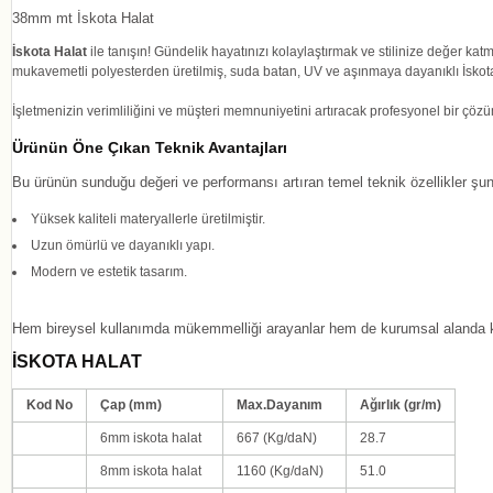
38mm mt İskota Halat
İskota Halat
ile tanışın! Gündelik hayatınızı kolaylaştırmak ve stilinize değer ka
mukavemetli polyesterden üretilmiş, suda batan, UV ve aşınmaya dayanıklı İskot
İşletmenizin verimliliğini ve müşteri memnuniyetini artıracak profesyonel bir çöz
Ürünün Öne Çıkan Teknik Avantajları
Bu ürünün sunduğu değeri ve performansı artıran temel teknik özellikler şunl
Yüksek kaliteli materyallerle üretilmiştir.
Uzun ömürlü ve dayanıklı yapı.
Modern ve estetik tasarım.
Hem bireysel kullanımda mükemmelliği arayanlar hem de kurumsal alanda kal
İSKOTA HALAT
Kod No
Çap (mm)
Max.Dayanım
Ağırlık (gr/m)
6mm iskota halat
667
(Kg/daN)
28.7
8
mm iskota halat
1160
(Kg/daN)
51.0