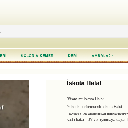
ERI
KOLON & KEMER
DERI
AMBALAJ
İskota Halat
38mm mt İskota Halat
Yüksek performanslı İskota Halat.
Tekneniz ve endüstriyel ihtiyaçların
suda batan, UV ve aşınmaya dayanıkl