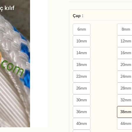
Çap :
6mm
8mm
10mm
12mm
14mm
16mm
18mm
20mm
22mm
24mm
26mm
28mm
30mm
32mm
36mm
38mm
40mm
44mm