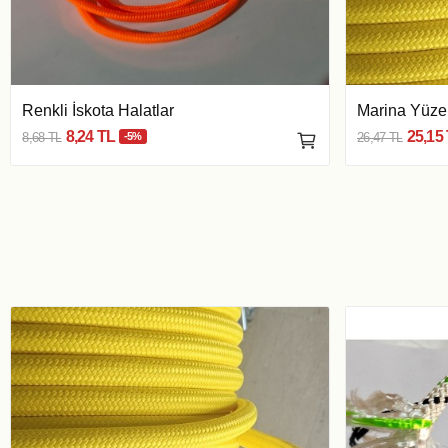
Renkli İskota Halatlar
Marina Yüzen
8,24 TL
25,15
8,68 TL
-5%
26,47 TL