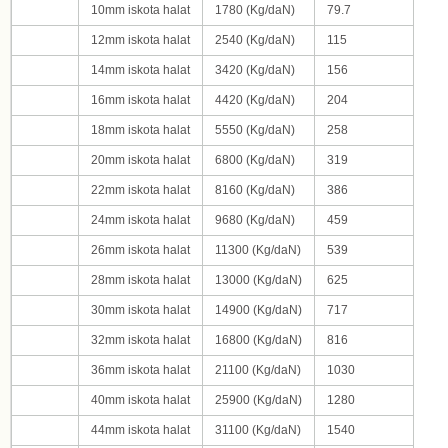
10
mm iskota halat
1780
(Kg/daN)
79.7
12
mm iskota halat
2540
(Kg/daN)
115
14
mm iskota halat
3420
(Kg/daN)
156
16
mm iskota halat
4420
(Kg/daN)
204
18
mm iskota halat
5550
(Kg/daN)
258
20
mm iskota halat
6800
(Kg/daN)
319
22
mm iskota halat
8160
(Kg/daN)
386
24
mm iskota halat
9680
(Kg/daN)
459
26
mm iskota halat
11300
(Kg/daN)
539
28
mm iskota halat
13000
(Kg/daN)
625
30
mm iskota halat
14900
(Kg/daN)
717
32
mm iskota halat
16800
(Kg/daN)
816
36
mm iskota halat
21100
(Kg/daN)
1030
40
mm iskota halat
25900
(Kg/daN)
1280
44
mm iskota halat
31100
(Kg/daN)
1540