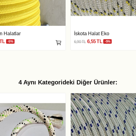
 Halatlar
İskota Halat Eko
 TL
6,55 TL
-5%
6,90 TL
-5%
4 Aynı Kategorideki Diğer Ürünler: