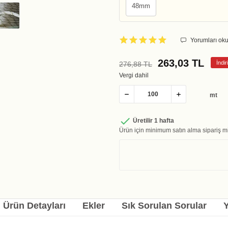
48mm
Yorumları oku
263,03 TL
İndi
276,88 TL
Vergi dahil
mt

Üretilir 1 hafta
Ürün için minimum satın alma sipariş mi
Ürün Detayları
Ekler
Sık Sorulan Sorular
Y