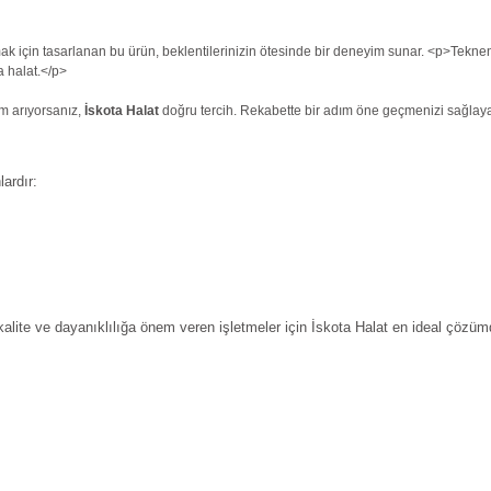
tmak için tasarlanan bu ürün, beklentilerinizin ötesinde bir deneyim sunar. <p>Tekne
a halat.</p>
üm arıyorsanız,
İskota Halat
doğru tercih. Rekabette bir adım öne geçmenizi sağlayaca
ardır:
ite ve dayanıklılığa önem veren işletmeler için İskota Halat en ideal çözüm