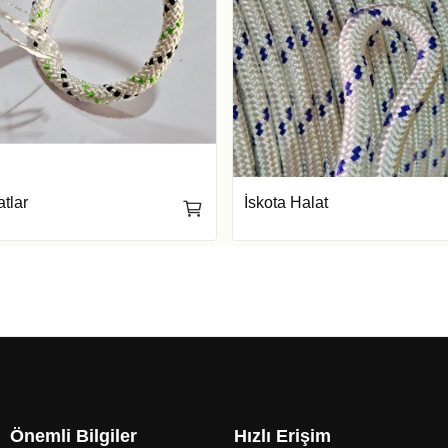
tlar
İskota Halat
Önemli Bilgiler
Hızlı Erişim