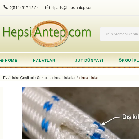
0(544) 517 12 54
siparis@hepsiantep.com
HOME
HALATLAR
JUT DÜNYASI
ÖRGÜ IPL
Ev
Halat Çeşitleri
Sentetik İskota Halatlar
İskota Halat