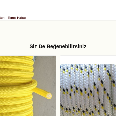
ları
Tonoz Halatı
Siz De Beğenebilirsiniz