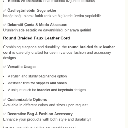
Bileklik ve anahtarlık
tasarımlarında özgün bir dokunuş
✅
Özelleştirilebilir Seçenekler
İsteğe bağlı olarak farklı renk ve ölçülerde üretim yapılabilir.
✅
Dekoratif Çanta & Moda Aksesuarı
Ürünlerinizde estetik ve dayanıklılığı bir araya getirin!
Round Braided Faux Leather Cord
Combining elegance and durability, the
round braided faux leather
cord
is carefully crafted for use in various fashion and accessory
designs.
✅
Versatile Usage:
A stylish and sturdy
bag handle
option
Aesthetic
trim for slippers and shoes
A unique touch for
bracelet and keychain
designs
✅
Customizable Options
Available in different colors and sizes upon request.
✅
Decorative Bag & Fashion Accessory
Enhance your products with both style and durability!