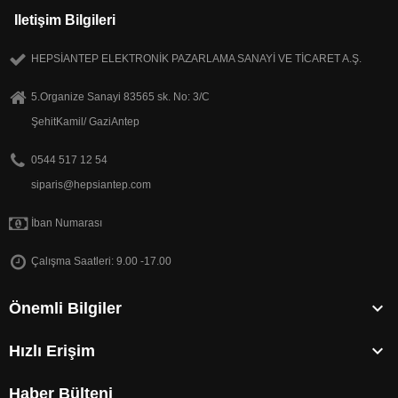
Iletişim Bilgileri
HEPSİANTEP ELEKTRONİK PAZARLAMA SANAYİ VE TİCARET A.Ş.
5.Organize Sanayi 83565 sk. No: 3/C
ŞehitKamil/ GaziAntep
0544 517 12 54
siparis@hepsiantep.com
İban Numarası
Çalışma Saatleri: 9.00 -17.00

Önemli Bilgiler

Hızlı Erişim
Haber Bülteni