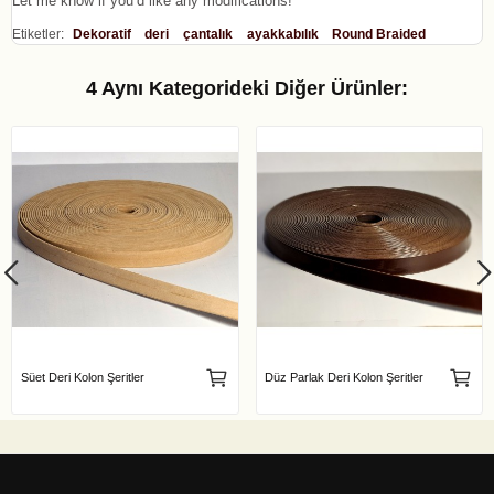
Let me know if you’d like any modifications!
Etiketler:
Dekoratif
deri
çantalık
ayakkabılık
Round Braided
4 Aynı Kategorideki Diğer Ürünler:
Süet Deri Kolon Şeritler
Düz Parlak Deri Kolon Şeritler