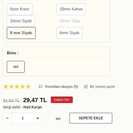
6mm Krem
10mm Kahve
10mm Siyah
10mm Taba
8 mm Siyah
6mm Siyah
Brim :
mt
Yorumları okuyun (
5
)
Bir yorum yazın
29,47 TL
İndirim 5%
31,02 TL
Vergi dahil
Hızlı Kargo
SEPETE EKLE
mt