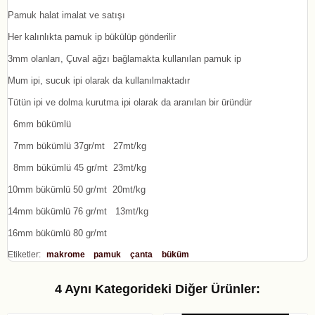
Pamuk halat imalat ve satışı
Her kalınlıkta pamuk ip bükülüp gönderilir
3mm olanları, Çuval ağzı bağlamakta kullanılan pamuk ip
Mum ipi, sucuk ipi olarak da kullanılmaktadır
Tütün ipi ve dolma kurutma ipi olarak da aranılan bir üründür
6mm bükümlü
7mm bükümlü 37gr/mt 27mt/kg
8mm bükümlü 45 gr/mt 23mt/kg
10mm bükümlü 50 gr/mt 20mt/kg
14mm bükümlü 76 gr/mt 13mt/kg
16mm bükümlü 80 gr/mt
Etiketler:
makrome
pamuk
çanta
büküm
4 Aynı Kategorideki Diğer Ürünler: