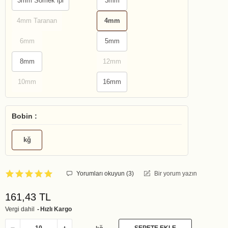
3mm Sömek ipi
3mm
4mm Taranan
4mm
6mm
5mm
8mm
12mm
10mm
16mm
Bobin :
kğ
Yorumları okuyun (
3
)
Bir yorum yazın
161,43 TL
Vergi dahil
Hızlı Kargo
SEPETE EKLE