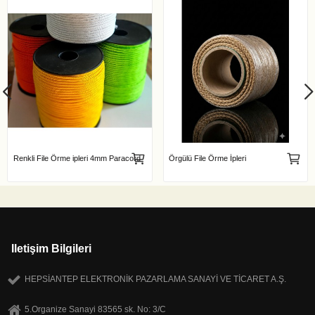
Renkli File Örme ipleri 4mm Paracord
Örgülü File Örme İpleri
Iletişim Bilgileri
HEPSİANTEP ELEKTRONİK PAZARLAMA SANAYİ VE TİCARET A.Ş.
5.Organize Sanayi 83565 sk. No: 3/C