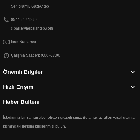
ŞehitKamil/ GaziAntep
0544 517 12 54
siparis@hepsiantep.com
İban Numarası
Çalışma Saatleri: 9.00 -17.00

Önemli Bilgiler

Hızlı Erişim
Haber Bülteni
İstediğiniz bir zaman abonelikten çıkabilirsiniz. Bu amaçla, lütfen yasal uyarılar
kısmındaki iletişim bilgilerimizi bulun.