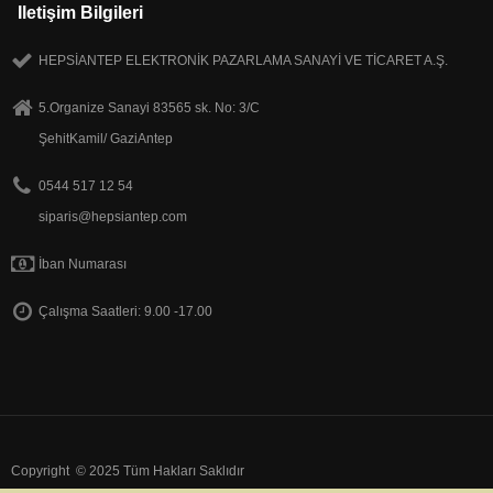
Iletişim Bilgileri
HEPSİANTEP ELEKTRONİK PAZARLAMA SANAYİ VE TİCARET A.Ş.
5.Organize Sanayi 83565 sk. No: 3/C
ŞehitKamil/ GaziAntep
0544 517 12 54
siparis@hepsiantep.com
İban Numarası
Çalışma Saatleri: 9.00 -17.00
Copyright © 2025 Tüm Hakları Saklıdır