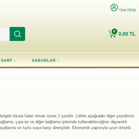
Üye Girişi
0
0,00 TL
SARF
SABUNLAR
elgeli iskota halat olmak üzere 2 çesittir. Lütfen aşağıdaki diğer çeşidimizi
bağlama, çıpa ipi ve diğer bağlama işlerinde kullanabileceğiniz dayanıklı
şullarına ve tuzlu suya karşı dirençlidir. Ekonomik yapısıyla uzun ömürlü