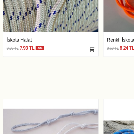
İskota Halat
Renkli İskota
7,93 TL
8,24 T
8,35 TL
-5%
8,68 TL