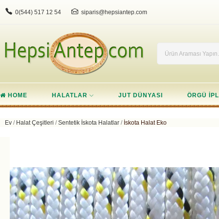
0(544) 517 12 54
siparis@hepsiantep.com
HOME
HALATLAR
JUT DÜNYASI
ÖRGÜ IPL
Ev
Halat Çeşitleri
Sentetik İskota Halatlar
İskota Halat Eko