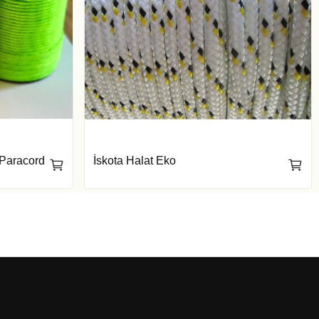
 Paracord
İskota Halat Eko