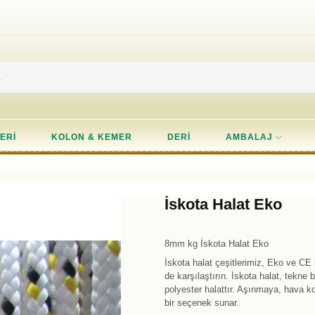
ERI
KOLON & KEMER
DERI
AMBALAJ
İskota Halat Eko
8mm kg İskota Halat Eko
İskota halat çeşitlerimiz, Eko ve CE b
de karşılaştırın. İskota halat, tekne 
polyester halattır. Aşınmaya, hava ko
bir seçenek sunar.