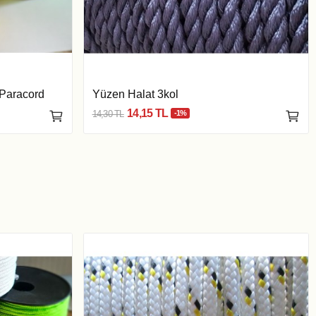
 Paracord
Yüzen Halat 3kol
14,15 TL
14,30 TL
-1%