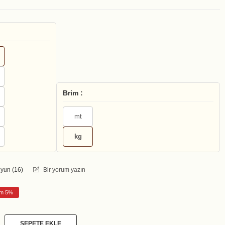
Brim :
mt
kg
yun (
16
)
Bir yorum yazın
rim 5%
SEPETE EKLE