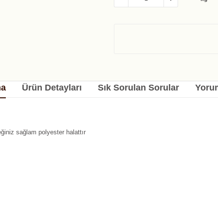
ma
Ürün Detayları
Sık Sorulan Sorular
Yorum
ğiniz sağlam polyester halattır