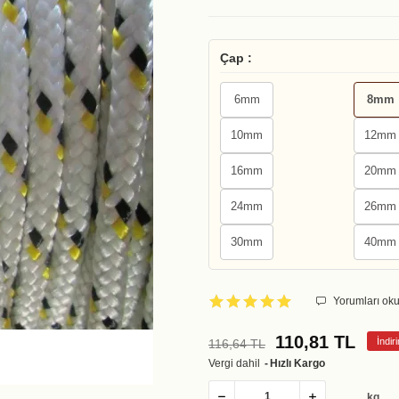
Çap :
6mm
8mm
10mm
12mm
16mm
20mm
24mm
26mm
30mm
40mm
Yorumları oku
110,81 TL
İndi
116,64 TL
Vergi dahil
Hızlı Kargo
kg