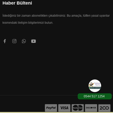
Haber Bülteni
İstediğiniz bir zaman abonelikten çıkabilirsiniz. Bu amaçla, lütfen yasal uyarılar
kısmındaki iletişim bilgilerimizi bulun.
1000TL üzeri Karg