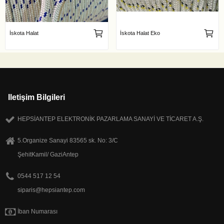
İskota Halat
İskota Halat Eko
Iletişim Bilgileri
HEPSİANTEP ELEKTRONİK PAZARLAMA SANAYİ VE TİCARET A.Ş.
5.Organize Sanayi 83565 sk. No: 3/C
ŞehitKamil/ GaziAntep
0544 517 12 54
siparis@hepsiantep.com
İban Numarası