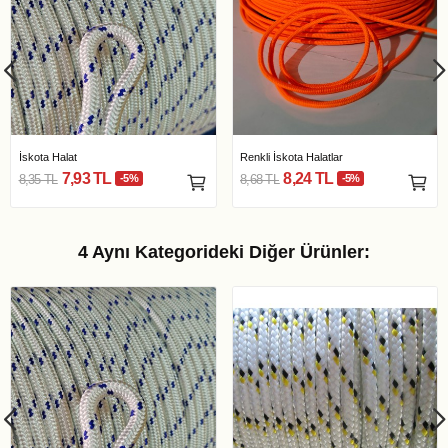
İskota Halat
Renkli İskota Halatlar
7,93 TL
8,24 TL
8,35 TL
-5%
8,68 TL
-5%
4 Aynı Kategorideki Diğer Ürünler: