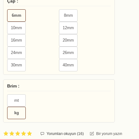
Çap :
6mm
8mm
10mm
12mm
16mm
20mm
24mm
26mm
30mm
40mm
Brim :
mt
kg
Yorumları okuyun (
16
)
Bir yorum yazın